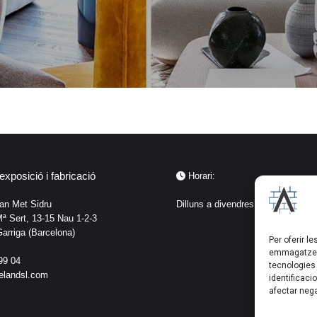
exposició i fabricació
Horari:
Can Met Sidru
Dilluns a divendres de 8:00 a 18:3
ª Sert, 13-15 Nau 1-2-3
arriga (Barcelona)
Per oferir l
emmagatzema
99 04
tecnologies
elandsl.com
identificaci
afectar nega