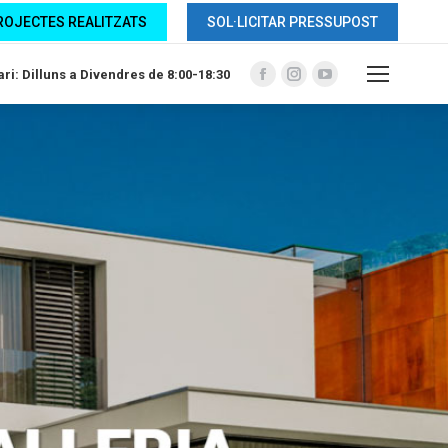
ROJECTES REALITZATS
SOL·LICITAR PRESSUPOST
ri: Dilluns a Divendres de 8:00-18:30
Facebook
Instagram
YouTube
page
page
page
opens
opens
opens
in
in
in
new
new
new
window
window
window