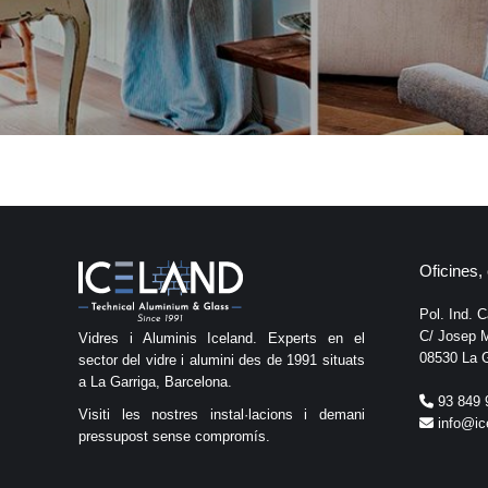
Oficines, 
Pol. Ind. 
C/ Josep M
Vidres i Aluminis Iceland. Experts en el
08530 La G
sector del vidre i alumini des de 1991 situats
a La Garriga, Barcelona.
93 849 
Visiti les nostres instal·lacions i demani
info@ic
pressupost sense compromís.