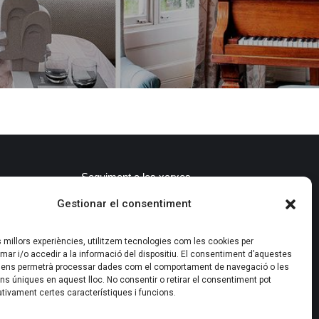
Seguiment a les xarxes
Gestionar el consentiment
0
@icelandlagarriga
#iceland
#vidresialumini
es millors experiències, utilitzem tecnologies com les cookies per
#lagarriga
r i/o accedir a la informació del dispositiu. El consentiment d’aquestes
 ens permetrà processar dades com el comportament de navegació o les
ons úniques en aquest lloc. No consentir o retirar el consentiment pot
tivament certes característiques i funcions.