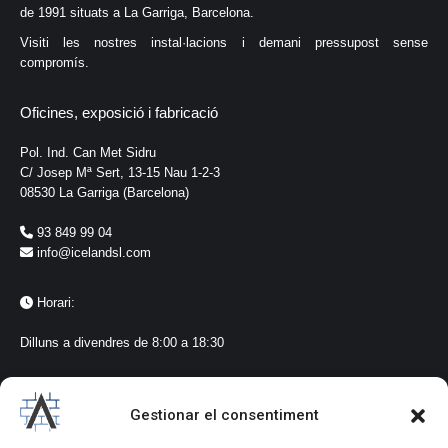
de 1991 situats a La Garriga, Barcelona.
Visiti les nostres instal·lacions i demani pressupost sense
compromís.
Oficines, exposició i fabricació
Pol. Ind. Can Met Sidru
C/ Josep Mª Sert, 13-15 Nau 1-2-3
08530 La Garriga (Barcelona)
93 849 99 04
info@icelandsl.com
Horari:
Dilluns a divendres de 8:00 a 18:30
Seguiment a les xarxes
Gestionar el consentiment
@icelandlagarriga