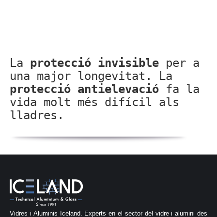
La
protecció invisible
per a
una major longevitat. La
protecció antielevació
fa la
vida molt més difícil als
lladres.
Vidres i Aluminis Iceland. Experts en el sector del vidre i alumini des