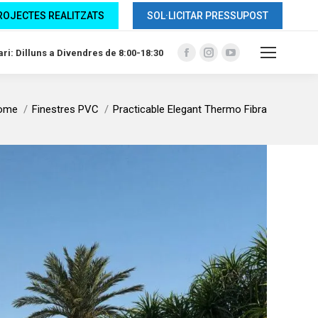
ROJECTES REALITZATS
SOL·LICITAR PRESSUPOST
ri: Dilluns a Divendres de 8:00-18:30
Facebook
Instagram
YouTube
page
page
page
opens
opens
opens
ome
Finestres PVC
Practicable Elegant Thermo Fibra
in
in
in
new
new
new
window
window
window