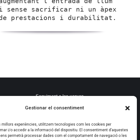
augmentant l’entrada de llum
i sense sacrificar ni un àpex
de prestacions i durabilitat.
Seguiment a les xarxes
Gestionar el consentiment
0
@icelandlagarriga
#iceland
#vidresialumini
es millors experiències, utilitzem tecnologies com les cookies per
#lagarriga
r i/o accedir a la informació del dispositiu. El consentiment d’aquestes
 ens permetrà processar dades com el comportament de navegació o les