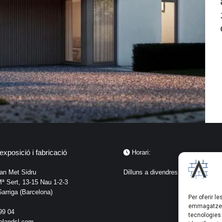
exposició i fabricació
Horari:
Can Met Sidru
Dilluns a divendres de 8:00 a 18:3
ª Sert, 13-15 Nau 1-2-3
arriga (Barcelona)
Per oferir l
emmagatzema
99 04
tecnologies
elandsl.com