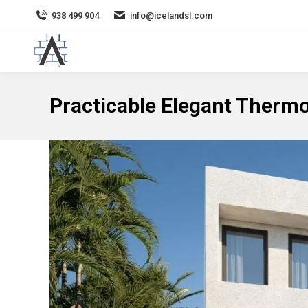
938 499 904
info@icelandsl.com
Practicable Elegant Thermo
You are here: