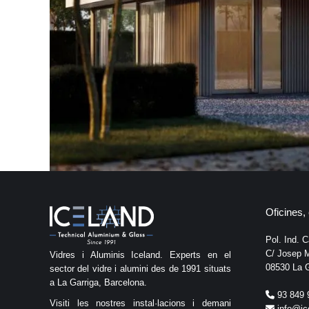
Oficines, 
Pol. Ind. 
C/ Josep M
Vidres i Aluminis Iceland. Experts en el
08530 La G
sector del vidre i alumini des de 1991 situats
a La Garriga, Barcelona.
93 849 
Visiti les nostres instal·lacions i demani
info@ic