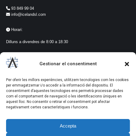
93 849 99 04
info@icelandsl.com
Horari:
Dilluns a divendres de 8:00 a 18:30
Seguiment a les xarxes
Gestionar el consentiment
@icelandlagarriga
#iceland
Per oferir les millors experiències, utilitzem tecnologies com les cookies
#vidresialumini
per emmagatzemar i/o accedir a la informació del dispositiu. El
#lagarriga
consentiment d’aquestes tecnologies ens permetrà processar dades
com el comportament de navegació o les identificacions úniques en
aquest lloc. No consentir o retirar el consentiment pot afectar
negativament certes característiques i funcions.
Accepta