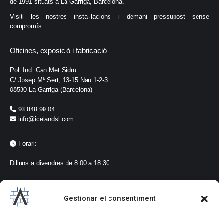
de 1991 situats a La Garriga, Barcelona.
Visiti les nostres instal·lacions i demani pressupost sense
compromís.
Oficines, exposició i fabricació
Pol. Ind. Can Met Sidru
C/ Josep Mª Sert, 13-15 Nau 1-2-3
08530 La Garriga (Barcelona)
93 849 99 04
info@icelandsl.com
Horari:
Dilluns a divendres de 8:00 a 18:30
Seguiment a les xarxes
Gestionar el consentiment
@icelandlagarriga
#iceland