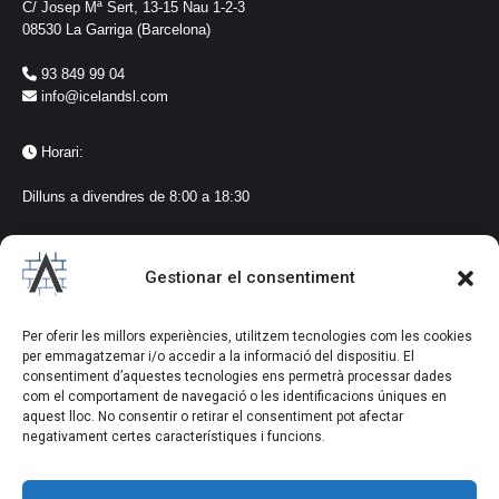
C/ Josep Mª Sert, 13-15 Nau 1-2-3
08530 La Garriga (Barcelona)
93 849 99 04
info@icelandsl.com
Horari:
Dilluns a divendres de 8:00 a 18:30
Seguiment a les xarxes
Gestionar el consentiment
@icelandlagarriga
#iceland
Per oferir les millors experiències, utilitzem tecnologies com les cookies
#vidresialumini
per emmagatzemar i/o accedir a la informació del dispositiu. El
#lagarriga
consentiment d’aquestes tecnologies ens permetrà processar dades
com el comportament de navegació o les identificacions úniques en
aquest lloc. No consentir o retirar el consentiment pot afectar
negativament certes característiques i funcions.