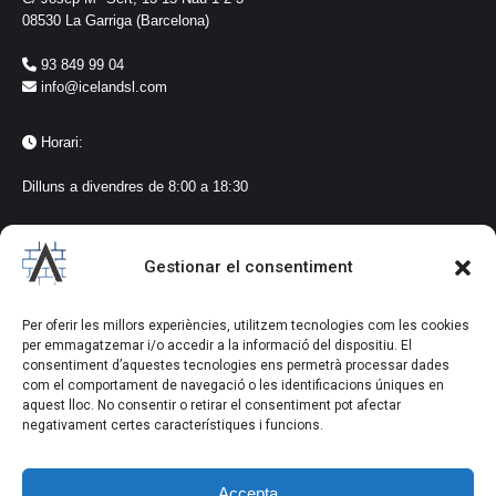
08530 La Garriga (Barcelona)
93 849 99 04
info@icelandsl.com
Horari:
Dilluns a divendres de 8:00 a 18:30
Seguiment a les xarxes
Gestionar el consentiment
@icelandlagarriga
#iceland
Per oferir les millors experiències, utilitzem tecnologies com les cookies
#vidresialumini
per emmagatzemar i/o accedir a la informació del dispositiu. El
#lagarriga
consentiment d’aquestes tecnologies ens permetrà processar dades
com el comportament de navegació o les identificacions úniques en
aquest lloc. No consentir o retirar el consentiment pot afectar
negativament certes característiques i funcions.
Accepta